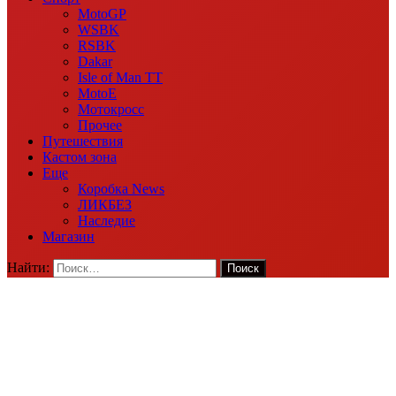
MotoGP
WSBK
RSBK
Dakar
Isle of Man TT
MotoE
Мотокросс
Прочее
Путешествия
Кастом зона
Еще
Коробка News
ЛИКБЕЗ
Наследие
Магазин
Найти: