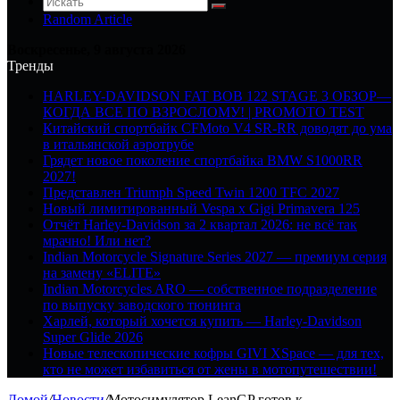
Random Article
Воскресенье, 9 августа 2026
Тренды
HARLEY-DAVIDSON FAT BOB 122 STAGE 3 ОБЗОР—
КОГДА ВСЕ ПО ВЗРОСЛОМУ! | PROMOTO TEST
Китайский спортбайк CFMoto V4 SR-RR доводят до ума
в итальянской аэротрубе
Грядет новое поколение спортбайка BMW S1000RR
2027!
Представлен Triumph Speed Twin 1200 TFC 2027
Новый лимитированный Vespa x Gigi Primavera 125
Отчёт Harley-Davidson за 2 квартал 2026: не всё так
мрачно! Или нет?
Indian Motorcycle Signature Series 2027 — премиум серия
на замену «ELITE»
Indian Motorcycles ARO — собственное подразделение
по выпуску заводского тюнинга
Харлей, который хочется купить — Harley-Davidson
Super Glide 2026
Новые телескопические кофры GIVI XSpace — для тех,
кто не может избавиться от жены в мотопутешествии!
Домой
/
Новости
/
Мотосимулятор LeanGP готов к