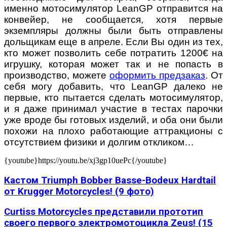
именно мотосимулятор LeanGP отправится на
конвейер, не сообщается, хотя первые
экземпляры должны были быть отправлены
дольщикам еще в апреле. Если Вы один из тех,
кто может позволить себе потратить 1200€ на
игрушку, которая может так и не попасть в
производство, можете
оформить предзаказ
. От
себя могу добавить, что LeanGP далеко не
первые, кто пытается сделать мотосимулятор,
и я даже принимал участие в тестах парочки
уже вроде бы готовых изделий, и оба они были
похожи на плохо работающие аттракционы c
отсутствием физики и долгим откликом…
{youtube}https://youtu.be/xj3gp10uePc{/youtube}
Кастом Triumph Bobber Basse-Bodeux Hardtail
от Krugger Motorcycles! (9 фото)
Curtiss Motorcycles представили прототип
своего первого электромотоцикла Zeus! (15