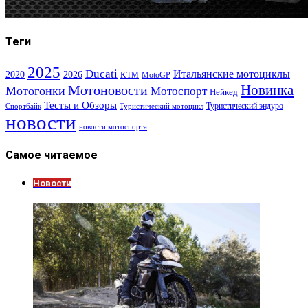
Теги
2025
Ducati
Итальянские мотоциклы
2020
2026
KTM
MotoGP
Новинка
Мотоновости
Мотогонки
Мотоспорт
Нейкед
Тесты и Обзоры
Туристический эндуро
Спортбайк
Туристический мотоцикл
новости
новости мотоспорта
Самое читаемое
Новости