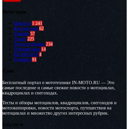
Категории
Новости
1 241
Кастом зона
62
Youtube
57
Спорт
225
Тесты и обзоры
234
Путешествия
14
EICMA2019
4
Рубрики
91
О нас
Бесплатный портал о мототехнике IN-MOTO.RU — Это
самые последние и самые свежие новости о мотоциклах,
квадроциклах и снегоходах.
Тесты и обзоры мотоциклов, квадроциклов, снегоходов и
мотоэкипировки, новости мотоспорта, путешествия на
мотоциклах и множество других интересных рубрик.
Соц.сети