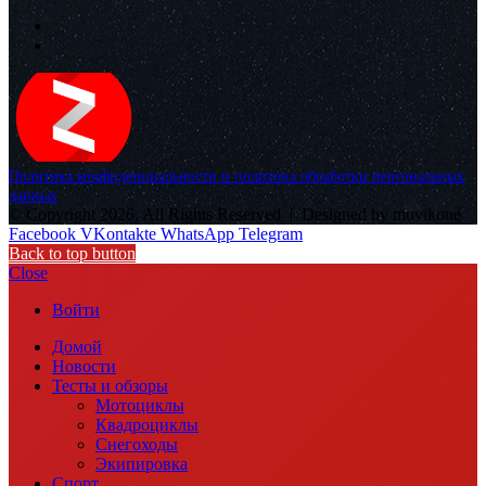
Политика конфиденциальности и политика обработки персональных
данных
© Copyright 2026, All Rights Reserved |
Designed by muvikone
Facebook
VKontakte
WhatsApp
Telegram
Back to top button
Close
Войти
Домой
Новости
Тесты и обзоры
Мотоциклы
Квадроциклы
Снегоходы
Экипировка
Спорт