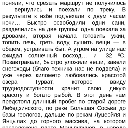
поняли, что срезать маршрут не получилось
— вернулись и поехали по треку. В
результате к избе подъехали к двум часам
ночи… Быстро освободили одни сани,
разделились на две группы: одна поехала за
дровами, вторая начала готовить ужин,
топить печь, греть воду, сушить вещи — в
общем, устраивать быт. А утром на улице нас
ожидал солнечный восход… и –32 ºС.
Позавтракали, быстро уложили вещи, завели
снегоходы (благо техника нас не подвела) и
уже через километр любовались красотой
озера Турват, которое ввиду
труднодоступности хранит свою дикую
красоту и богато рыбой. В этот день нам
предстоял длинный пробег по старой дороге
Лебедзинского, по реке Большая Сосьва до
базы геологов, дальше по рекам Луцеойля и
Янцылах до горного массива, на котором
расположено плато Маньпупунёр, в народе