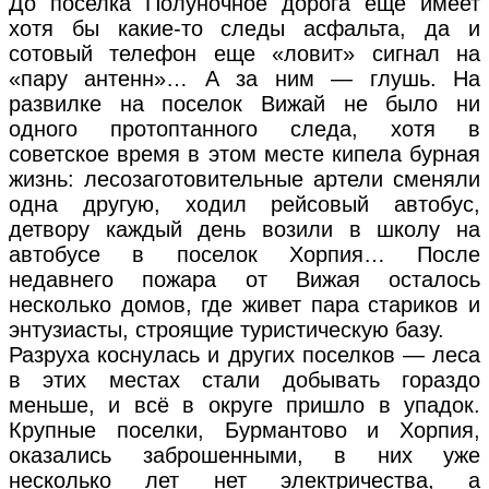
До поселка Полуночное дорога еще имеет
хотя бы какие-то следы асфальта, да и
сотовый телефон еще «ловит» сигнал на
«пару антенн»… А за ним — глушь. На
развилке на поселок Вижай не было ни
одного протоптанного следа, хотя в
советское время в этом месте кипела бурная
жизнь: лесозаготовительные артели сменяли
одна другую, ходил рейсовый автобус,
детвору каждый день возили в школу на
автобусе в поселок Хорпия… После
недавнего пожара от Вижая осталось
несколько домов, где живет пара стариков и
энтузиасты, строящие туристическую базу.
Разруха коснулась и других поселков — леса
в этих местах стали добывать гораздо
меньше, и всё в округе пришло в упадок.
Крупные поселки, Бурмантово и Хорпия,
оказались заброшенными, в них уже
несколько лет нет электричества, а