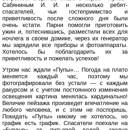
Сабяниным И. И. и несколько ребят-
спасателей, чьи гостеприимство и
приветливость после сложного дня были
очень кстати. Парни помогли приготовить
ужин и, потеснившись, разместили всех для
ночлега в своем домике, через их генератор
мы зарядили все приборы и фотоаппараты.
Хотелось бы поблагодарить их за
приветливость и пожелать успехов!
Утром нас ждали «Пупы»… Погода на плато
меняется каждый час, поэтому мы
фотографировали без устали — с каждым
ракурсом и с учетом постоянного изменения
освещения картина менялась кардинально!
Величие пейзажа произведет впечатление на
любого человека, и с этим не поспоришь.
Покидать «Пупы» никому не хотелось, но
график есть график. Спасатели поехали на
«Буране» за питьевой водой, заодно