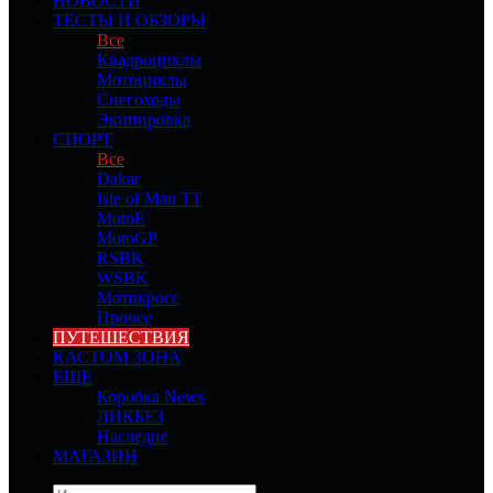
НОВОСТИ
ТЕСТЫ И ОБЗОРЫ
Все
Квадроциклы
Мотоциклы
Снегоходы
Экипировка
СПОРТ
Все
Dakar
Isle of Man TT
MotoE
MotoGP
RSBK
WSBK
Мотокросс
Прочее
ПУТЕШЕСТВИЯ
КАСТОМ ЗОНА
ЕЩЕ
Коробка News
ЛИКБЕЗ
Наследие
МАГАЗИН