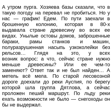
А утром пурга. Хозяева базы сказали, что в
такую погоду на перевал не пробиться. Но у
нас — график! Едем. По пути заехали в
брошенную колонию, которая в 80-х
выдавала стране древесину во всех ее
видах. Унылые остовы домов, заброшенные
бараки, рамы станков и машин,
полуразрушенная насыпь узкоколейки без
рельсов… Глядя на это, у всех
возник вопрос: а что, сейчас стране нужно
меньше древесины? Или ее чем-то
заменяют? Ответ так и не был найден… А
метель всё мела. По старой лесовозной
дороге доехали до реки Ауспия, по берегу
которой шла группа Дятлова, а сейчас
проложен пеший маршрут. По льду реки
ехать возможности не было — снегоходы он
бы не выдержал.