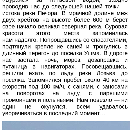
проводив нас до следующей нашей точки —
истока реки Печора. В мрачной долине меж
двух хребтов на высоте более 600 м берет
свое начало великая северная река. Суровая
красота этого места запомнилась
нам надолго. Попрощавшись со спасателями,
подтянули крепление саней и тронулись в
длинный перегон до поселка Ушма. В дороге
нас застала ночь, мороз, дозаправка и
путаница в навигаторах. Посовещавшись,
решили ехать по льду реки Лозьва до
поселка. Запомнился пробег около 40 км на
скорости под 100 км/ч, с санями, с заносами
на поворотах на льду, с парящими
промоинами и полыньями. Нам повезло — ни
один не окунулся, всем удавалось
уворачиваться в последний момент…