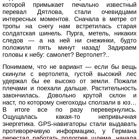
которой примыкает печально известный
перевал Дятлова, стали очевидцами
интересных моментов. Сначала в метре от
тропы на снегу нам встретилась старая
солдатская шинель. Пурга, метель, никаких
следов — а на ней ни снежинки, будто
положили пять минут назад! Задираем
головы к небу: самолет? Вертолет?..
Понимаем, что не вариант — если бы вещь
скинули с вертолета, густой высокий лес
удержал бы ее высоко от земли. Пожали
плечами и поехали дальше. Растительность
закончилась. Довольно крутой склон и
наст, по которому снегоходы сползали в юз…
В итоге все по разу перевернулись.
Ощущалась какая-то непривычная
энергетика. GPS-навигаторы стали выдавать
противоречивую информацию, у Германа
перестал работать подогрев шлема, начала