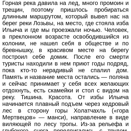
Горная река давила на лед, много промоин и
трещин, поэтому пришлось пробираться
длинным маршрутом, который вывел нас на
берег реки Лозьвы, на место, где стояла изба
Ильича и где мы проезжали ночью. Человек,
в преклонном возрасте освободившийся из
колонии, не нашел себя в обществе и по
бревнышку, в красивом месте на берегу
построил себе домик. После его смерти
туристы находили в нем приют годы подряд,
пока кто-то нерадивый не спалил дом.
Память и название места остались — поляна
и сейчас принимает у себя всех желающих
отдохнуть, есть скамейки и стол с видом на
реку. Тишина. Красота. От избы Ильича
начинается плавный подъем через кедровый
лес в сторону горы Холатчахль («гора
Мертвецов» — манси), направление в виде
виляющей по лесу тропы. Из-за рельефа и
глубокого снега передвигались с трудом.