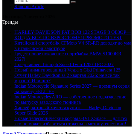
Random Article
Пятница, 7 августа 2026
Тренды
HARLEY-DAVIDSON FAT BOB 122 STAGE 3 ОБЗОР—
КОГДА ВСЕ ПО ВЗРОСЛОМУ! | PROMOTO TEST
Китайский спортбайк CFMoto V4 SR-RR доводят до ума
в итальянской аэротрубе
Грядет новое поколение спортбайка BMW S1000RR
2027!
Представлен Triumph Speed Twin 1200 TFC 2027
Новый лимитированный Vespa x Gigi Primavera 125
Отчёт Harley-Davidson за 2 квартал 2026: не всё так
мрачно! Или нет?
Indian Motorcycle Signature Series 2027 — премиум серия
на замену «ELITE»
Indian Motorcycles ARO — собственное подразделение
по выпуску заводского тюнинга
Харлей, который хочется купить — Harley-Davidson
Super Glide 2026
Новые телескопические кофры GIVI XSpace — для тех,
кто не может избавиться от жены в мотопутешествии!
Домой
/
Путешествия
/
Перевал Дятлова