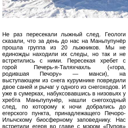
Не раз пересекали лыжный след. Геологи
сказали, что за день до нас на Маньпупунёр
прошла группа из 20 лыжников. Мы не
единожды находили их следы, но так и не
встретились с ними. Пересекая хребет с
горой Печерь-я-Таляхчахль («гора,
родившая Печору» — манси), на
выступающем из снега курумнике повредили
двое саней и рычаг у одного из снегоходов. И
уже в сумерках, набуксовавшись в низовьях у
хребта Маньпупунёр, нашли снегоходный
след, по которому к ночи добрались до
егерского пункта, принадлежащего Печоро-
Илычскому биосферному заповеднику. Нас
встретили егеря во главе с мэром «Пупов»