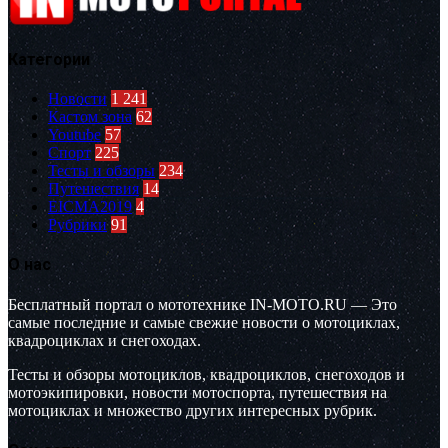
Категории
Новости
1 241
Кастом зона
62
Youtube
57
Спорт
225
Тесты и обзоры
234
Путешествия
14
EICMA2019
4
Рубрики
91
О нас
Бесплатный портал о мототехнике IN-MOTO.RU — Это
самые последние и самые свежие новости о мотоциклах,
квадроциклах и снегоходах.
Тесты и обзоры мотоциклов, квадроциклов, снегоходов и
мотоэкипировки, новости мотоспорта, путешествия на
мотоциклах и множество других интересных рубрик.