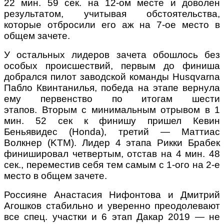
22 мин. 59 сек. на 12-ом месте и доволен
результатом, учитывая обстоятельства,
которые отбросили его аж на 7-ое место в
общем зачете.
У остальных лидеров зачета обошлось без
особых происшествий, первым до финиша
добрался пилот заводской команды Husqvarna
Пабло Квинтанилья, победа на этапе вернула
ему первенство по итогам шести
этапов. Вторым с минимальным отрывом в 1
мин. 52 сек к финишу пришел Кевин
Беньявидес (Honda), третий — Маттиас
Волкнер (KTM). Лидер 4 этапа Рикки Брабек
финишировал четвертым, отстав на 4 мин. 48
сек., переместив себя тем самым с 1-ого на 2-е
место в общем зачете.
Россияне Анастасия Нифонтова и Дмитрий
Агошков стабильно и уверенно преодолевают
все спец. участки и 6 этап Дакар 2019 — не