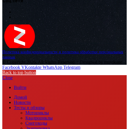
Соц.сети
Политика конфиденциальности и политика обработки персональных
данных
© Copyright 2026, All Rights Reserved |
Designed by muvikone
Facebook
VKontakte
WhatsApp
Telegram
Back to top button
Close
Войти
Домой
Новости
Тесты и обзоры
Мотоциклы
Квадроциклы
Снегоходы
Экипировка