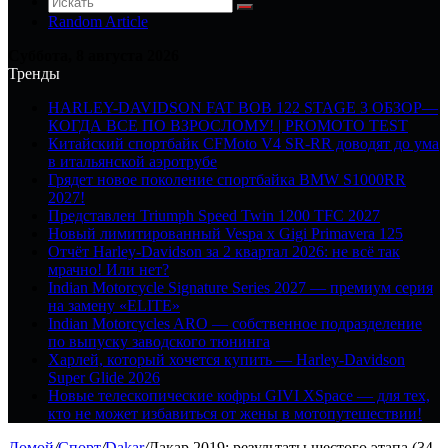
Random Article
Суббота, 8 августа 2026
Тренды
HARLEY-DAVIDSON FAT BOB 122 STAGE 3 ОБЗОР—
КОГДА ВСЕ ПО ВЗРОСЛОМУ! | PROMOTO TEST
Китайский спортбайк CFMoto V4 SR-RR доводят до ума
в итальянской аэротрубе
Грядет новое поколение спортбайка BMW S1000RR
2027!
Представлен Triumph Speed Twin 1200 TFC 2027
Новый лимитированный Vespa x Gigi Primavera 125
Отчёт Harley-Davidson за 2 квартал 2026: не всё так
мрачно! Или нет?
Indian Motorcycle Signature Series 2027 — премиум серия
на замену «ELITE»
Indian Motorcycles ARO — собственное подразделение
по выпуску заводского тюнинга
Харлей, который хочется купить — Harley-Davidson
Super Glide 2026
Новые телескопические кофры GIVI XSpace — для тех,
кто не может избавиться от жены в мотопутешествии!
Домой
/
Спорт
/
Dakar
/
Дакар 2019: результаты шестого этапа (34