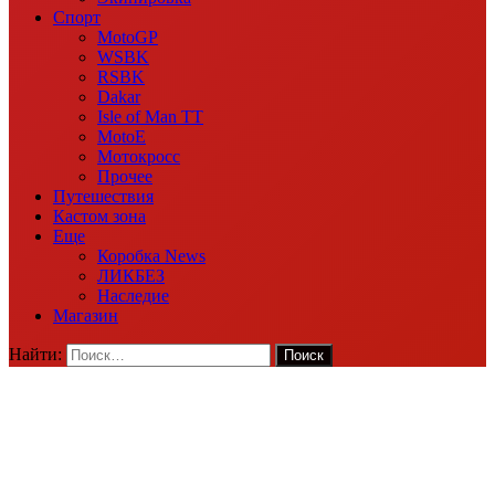
Спорт
MotoGP
WSBK
RSBK
Dakar
Isle of Man TT
MotoE
Мотокросс
Прочее
Путешествия
Кастом зона
Еще
Коробка News
ЛИКБЕЗ
Наследие
Магазин
Найти: