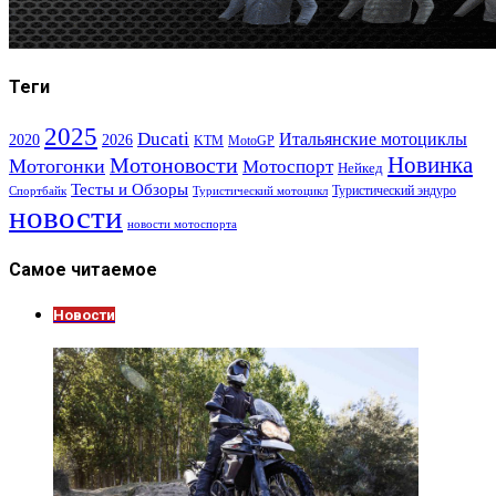
Теги
2025
Ducati
Итальянские мотоциклы
2020
2026
KTM
MotoGP
Новинка
Мотоновости
Мотогонки
Мотоспорт
Нейкед
Тесты и Обзоры
Туристический эндуро
Спортбайк
Туристический мотоцикл
новости
новости мотоспорта
Самое читаемое
Новости