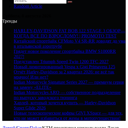
Random Article
Суббота, 8 августа 2026
Тренды
HARLEY-DAVIDSON FAT BOB 122 STAGE 3 ОБЗОР—
КОГДА ВСЕ ПО ВЗРОСЛОМУ! | PROMOTO TEST
Китайский спортбайк CFMoto V4 SR-RR доводят до ума
в итальянской аэротрубе
Грядет новое поколение спортбайка BMW S1000RR
2027!
Представлен Triumph Speed Twin 1200 TFC 2027
Новый лимитированный Vespa x Gigi Primavera 125
Отчёт Harley-Davidson за 2 квартал 2026: не всё так
мрачно! Или нет?
Indian Motorcycle Signature Series 2027 — премиум серия
на замену «ELITE»
Indian Motorcycles ARO — собственное подразделение
по выпуску заводского тюнинга
Харлей, который хочется купить — Harley-Davidson
Super Glide 2026
Новые телескопические кофры GIVI XSpace — для тех,
кто не может избавиться от жены в мотопутешествии!
Домой
/
Спорт
/
Dakar
/
KTM представил команду ралли Дакар