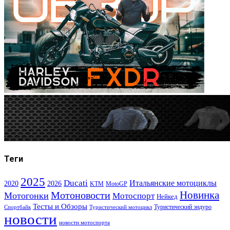
Теги
2025
Ducati
Итальянские мотоциклы
2020
2026
KTM
MotoGP
Новинка
Мотоновости
Мотогонки
Мотоспорт
Нейкед
Тесты и Обзоры
Туристический эндуро
Спортбайк
Туристический мотоцикл
новости
новости мотоспорта