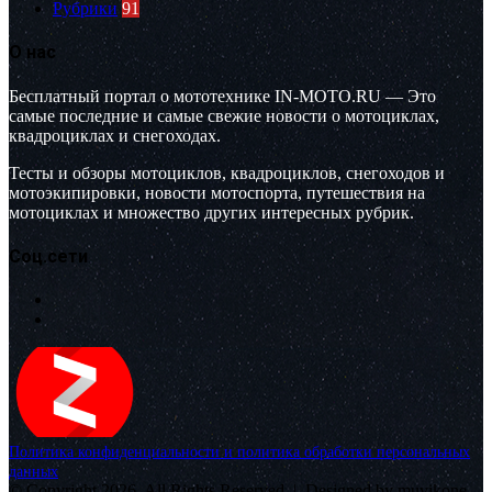
Рубрики
91
О нас
Бесплатный портал о мототехнике IN-MOTO.RU — Это
самые последние и самые свежие новости о мотоциклах,
квадроциклах и снегоходах.
Тесты и обзоры мотоциклов, квадроциклов, снегоходов и
мотоэкипировки, новости мотоспорта, путешествия на
мотоциклах и множество других интересных рубрик.
Соц.сети
Политика конфиденциальности и политика обработки персональных
данных
© Copyright 2026, All Rights Reserved |
Designed by muvikone