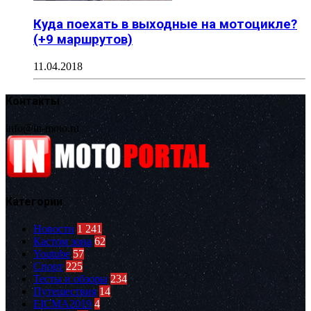
Куда поехать в выходные на мотоцикле?
(+9 маршрутов)
11.04.2018
Контакты
info@in-moto.ru
Категории
Новости
1 241
Кастом зона
62
Youtube
57
Спорт
225
Тесты и обзоры
234
Путешествия
14
EICMA2019
4