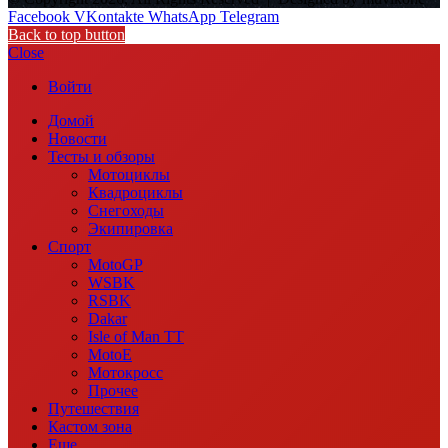
Facebook
VKontakte
WhatsApp
Telegram
Back to top button
Close
Войти
Домой
Новости
Тесты и обзоры
Мотоциклы
Квадроциклы
Снегоходы
Экипировка
Спорт
MotoGP
WSBK
RSBK
Dakar
Isle of Man TT
MotoE
Мотокросс
Прочее
Путешествия
Кастом зона
Еще