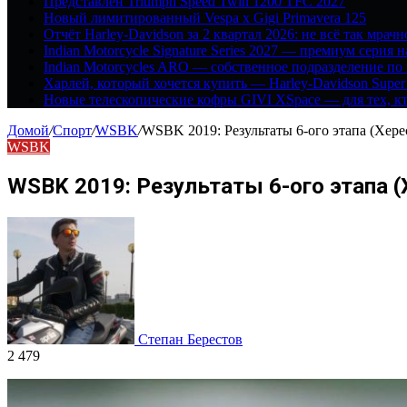
Представлен Triumph Speed Twin 1200 TFC 2027
Новый лимитированный Vespa x Gigi Primavera 125
Отчёт Harley-Davidson за 2 квартал 2026: не всё так мрачн
Indian Motorcycle Signature Series 2027 — премиум серия 
Indian Motorcycles ARO — собственное подразделение по
Харлей, который хочется купить — Harley-Davidson Super
Новые телескопические кофры GIVI XSpace — для тех, кт
Домой
/
Спорт
/
WSBK
/
WSBK 2019: Результаты 6-ого этапа (Хере
WSBK
WSBK 2019: Результаты 6-ого этапа (
Степан Берестов
2 479