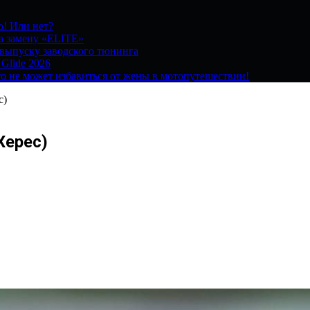
о! Или нет?
на замену «ELITE»
 выпуску заводского тюнинга
 Glide 2026
о не может избавиться от жены в мотопутешествии!
с)
Херес)