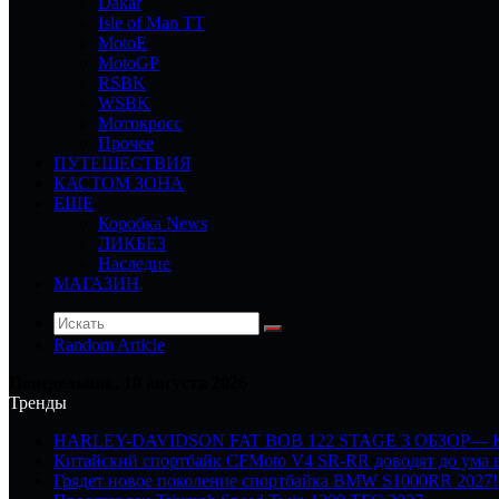
Dakar
Isle of Man TT
MotoE
MotoGP
RSBK
WSBK
Мотокросс
Прочее
ПУТЕШЕСТВИЯ
КАСТОМ ЗОНА
ЕЩЕ
Коробка News
ЛИКБЕЗ
Наследие
МАГАЗИН
Random Article
Понедельник, 10 августа 2026
Тренды
HARLEY-DAVIDSON FAT BOB 122 STAGE 3 ОБЗОР—
Китайский спортбайк CFMoto V4 SR-RR доводят до ума в
Грядет новое поколение спортбайка BMW S1000RR 2027!