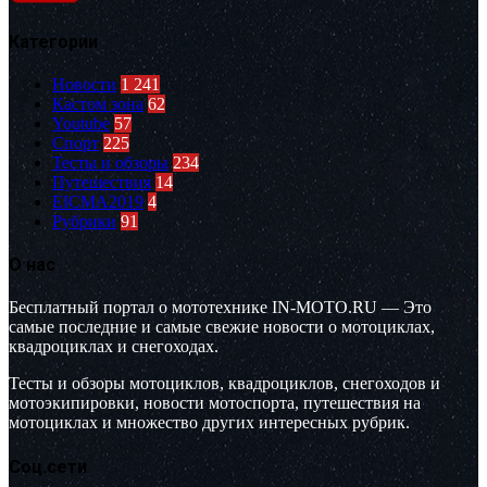
Категории
Новости
1 241
Кастом зона
62
Youtube
57
Спорт
225
Тесты и обзоры
234
Путешествия
14
EICMA2019
4
Рубрики
91
О нас
Бесплатный портал о мототехнике IN-MOTO.RU — Это
самые последние и самые свежие новости о мотоциклах,
квадроциклах и снегоходах.
Тесты и обзоры мотоциклов, квадроциклов, снегоходов и
мотоэкипировки, новости мотоспорта, путешествия на
мотоциклах и множество других интересных рубрик.
Соц.сети