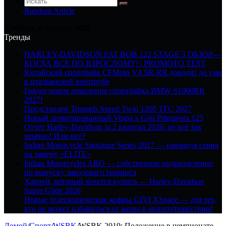
Random Article
Суббота, 8 августа 2026
Тренды
HARLEY-DAVIDSON FAT BOB 122 STAGE 3 ОБЗОР—
КОГДА ВСЕ ПО ВЗРОСЛОМУ! | PROMOTO TEST
Китайский спортбайк CFMoto V4 SR-RR доводят до ума
в итальянской аэротрубе
Грядет новое поколение спортбайка BMW S1000RR
2027!
Представлен Triumph Speed Twin 1200 TFC 2027
Новый лимитированный Vespa x Gigi Primavera 125
Отчёт Harley-Davidson за 2 квартал 2026: не всё так
мрачно! Или нет?
Indian Motorcycle Signature Series 2027 — премиум серия
на замену «ELITE»
Indian Motorcycles ARO — собственное подразделение
по выпуску заводского тюнинга
Харлей, который хочется купить — Harley-Davidson
Super Glide 2026
Новые телескопические кофры GIVI XSpace — для тех,
кто не может избавиться от жены в мотопутешествии!
Домой
/
Спорт
/
WSBK
/
WSBK 2019: Положение в чемпионате