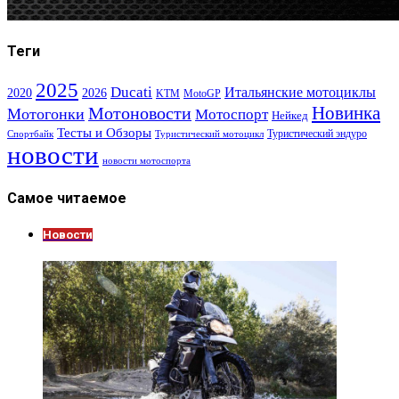
Теги
2025
Ducati
Итальянские мотоциклы
2020
2026
KTM
MotoGP
Новинка
Мотоновости
Мотогонки
Мотоспорт
Нейкед
Тесты и Обзоры
Туристический эндуро
Спортбайк
Туристический мотоцикл
новости
новости мотоспорта
Самое читаемое
Новости