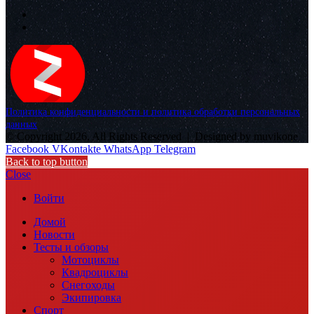
Политика конфиденциальности и политика обработки персональных
данных
© Copyright 2026, All Rights Reserved |
Designed by muvikone
Facebook
VKontakte
WhatsApp
Telegram
Back to top button
Close
Войти
Домой
Новости
Тесты и обзоры
Мотоциклы
Квадроциклы
Снегоходы
Экипировка
Спорт