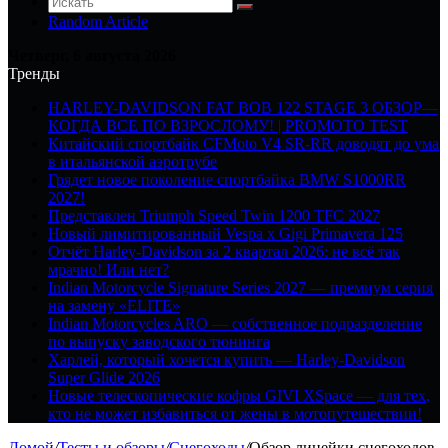
Random Article
Четверг, 6 августа 2026
Тренды
HARLEY-DAVIDSON FAT BOB 122 STAGE 3 ОБЗОР—
КОГДА ВСЕ ПО ВЗРОСЛОМУ! | PROMOTO TEST
Китайский спортбайк CFMoto V4 SR-RR доводят до ума
в итальянской аэротрубе
Грядет новое поколение спортбайка BMW S1000RR
2027!
Представлен Triumph Speed Twin 1200 TFC 2027
Новый лимитированный Vespa x Gigi Primavera 125
Отчёт Harley-Davidson за 2 квартал 2026: не всё так
мрачно! Или нет?
Indian Motorcycle Signature Series 2027 — премиум серия
на замену «ELITE»
Indian Motorcycles ARO — собственное подразделение
по выпуску заводского тюнинга
Харлей, который хочется купить — Harley-Davidson
Super Glide 2026
Новые телескопические кофры GIVI XSpace — для тех,
кто не может избавиться от жены в мотопутешествии!
Домой
/
Тесты и обзоры
/
Снегоходы
/
Обзор линейки снегоходов