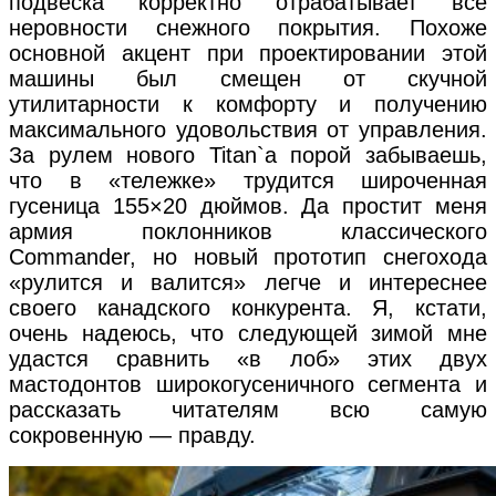
подвеска корректно отрабатывает все
неровности снежного покрытия. Похоже
основной акцент при проектировании этой
машины был смещен от скучной
утилитарности к комфорту и получению
максимального удовольствия от управления.
За рулем нового Titan`a порой забываешь,
что в «тележке» трудится широченная
гусеница 155×20 дюймов. Да простит меня
армия поклонников классического
Commander, но новый прототип снегохода
«рулится и валится» легче и интереснее
своего канадского конкурента. Я, кстати,
очень надеюсь, что следующей зимой мне
удастся сравнить «в лоб» этих двух
мастодонтов широкогусеничного сегмента и
рассказать читателям всю самую
сокровенную — правду.