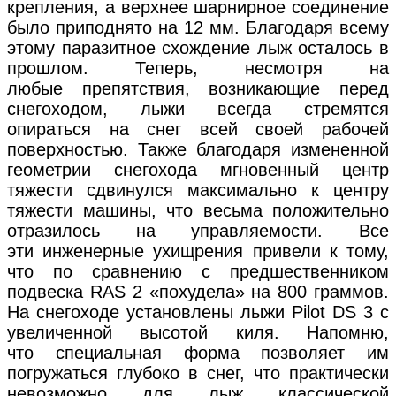
крепления, а верхнее шарнирное соединение
было приподнято на 12 мм. Благодаря всему
этому паразитное схождение лыж осталось в
прошлом. Теперь, несмотря на
любые препятствия, возникающие перед
снегоходом, лыжи всегда стремятся
опираться на снег всей своей рабочей
поверхностью. Также благодаря измененной
геометрии снегохода мгновенный центр
тяжести сдвинулся максимально к центру
тяжести машины, что весьма положительно
отразилось на управляемости. Все
эти инженерные ухищрения привели к тому,
что по сравнению с предшественником
подвеска RAS 2 «похудела» на 800 граммов.
На снегоходе установлены лыжи Pilot DS 3 с
увеличенной высотой киля. Напомню,
что специальная форма позволяет им
погружаться глубоко в снег, что практически
невозможно для лыж классической