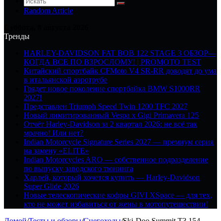
Random Article
Суббота, 8 августа 2026
Тренды
HARLEY-DAVIDSON FAT BOB 122 STAGE 3 ОБЗОР—
КОГДА ВСЕ ПО ВЗРОСЛОМУ! | PROMOTO TEST
Китайский спортбайк CFMoto V4 SR-RR доводят до ума
в итальянской аэротрубе
Грядет новое поколение спортбайка BMW S1000RR
2027!
Представлен Triumph Speed Twin 1200 TFC 2027
Новый лимитированный Vespa x Gigi Primavera 125
Отчёт Harley-Davidson за 2 квартал 2026: не всё так
мрачно! Или нет?
Indian Motorcycle Signature Series 2027 — премиум серия
на замену «ELITE»
Indian Motorcycles ARO — собственное подразделение
по выпуску заводского тюнинга
Харлей, который хочется купить — Harley-Davidson
Super Glide 2026
Новые телескопические кофры GIVI XSpace — для тех,
кто не может избавиться от жены в мотопутешествии!
Домой
/
Тесты и обзоры
/
Снегоходы
/
Ski-Doo Summit T3 154