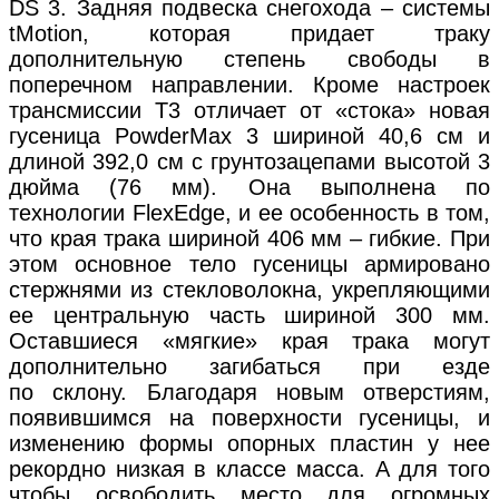
DS 3. Задняя подвеска снегохода – системы
tMotion, которая придает траку
дополнительную степень свободы в
поперечном направлении. Кроме настроек
трансмиссии Т3 отличает от «стока» новая
гусеница PowderMax 3 шириной 40,6 см и
длиной 392,0 см с грунтозацепами высотой 3
дюйма (76 мм). Она выполнена по
технологии FlexEdge, и ее особенность в том,
что края трака шириной 406 мм – гибкие. При
этом основное тело гусеницы армировано
стержнями из стекловолокна, укрепляющими
ее центральную часть шириной 300 мм.
Оставшиеся «мягкие» края трака могут
дополнительно загибаться при езде
по склону. Благодаря новым отверстиям,
появившимся на поверхности гусеницы, и
изменению формы опорных пластин у нее
рекордно низкая в классе масса. А для того
чтобы освободить место для огромных