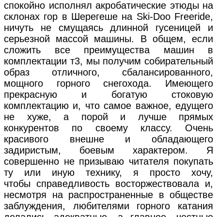
спокойно исполнял акробатические этюды на
склонах гор в Шерегеше на Ski-Doo Freeride,
ничуть не смущаясь длинной гусеницей и
серьезной массой машины. В общем, если
сложить все преимущества машин в
комплектации т3, мы получим собирательный
образ отличного, сбалансированного,
мощного горного снегохода. Имеющего
прекрасную и богатую стоковую
комплектацию и, что самое важное, едущего
не хуже, а порой и лучше прямых
конкурентов по своему классу. Очень
красивого внешне и обладающего
задиристым, боевым характером. Я
совершенно не призываю читателя покупать
ту или иную технику, я просто хочу,
чтобы справедливость восторжествовала и,
несмотря на распространенные в обществе
заблуждения, любителями горного катания
делались адекватные, а главное, честные