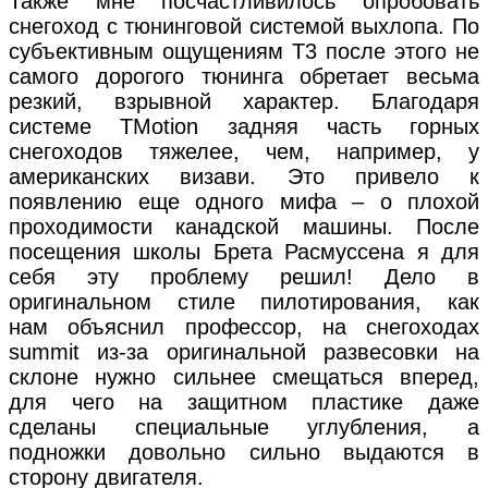
Также мне посчастливилось опробовать
снегоход с тюнинговой системой выхлопа. По
субъективным ощущениям Т3 после этого не
самого дорогого тюнинга обретает весьма
резкий, взрывной характер. Благодаря
системе TMotion задняя часть горных
снегоходов тяжелее, чем, например, у
американских визави. Это привело к
появлению еще одного мифа – о плохой
проходимости канадской машины. После
посещения школы Брета Расмуссена я для
себя эту проблему решил! Дело в
оригинальном стиле пилотирования, как
нам объяснил профессор, на снегоходах
summit из-за оригинальной развесовки на
склоне нужно сильнее смещаться вперед,
для чего на защитном пластике даже
сделаны специальные углубления, а
подножки довольно сильно выдаются в
сторону двигателя.