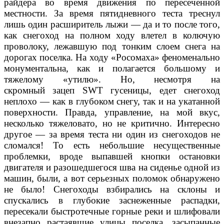
райдера во время движения по пересеченной
местности. За время пятидневного теста треснул
лишь один расширитель лыжи — да и то после того,
как снегоход на полном ходу влетел в колючую
проволоку, лежавшую под тонким слоем снега на
дорогах поселка. На ходу «Росомаха» феноменально
монументальна, как и полагается большому и
тяжелому «утилю». Но, несмотря на
скромный зацеп SWT гусеницы, едет снегоход
неплохо — как в глубоком снегу, так и на укатанной
поверхности. Правда, управление, на мой вкус,
несколько тяжеловато, но не критично. Интересно
другое — за время теста ни один из снегоходов не
сломался! То есть небольшие несущественные
проблемки, вроде выпавшей кнопки остановки
двигателя и разошедшегося шва на сиденье одной из
машин, были, а вот серьезных поломок обнаружено
не было! Снегоходы взбирались на склоны и
спускались в глубокие заснеженные распадки,
пересекали быстротечные горные реки и шлифовали
внезапно растаявшие улицы поселка, засыпанные