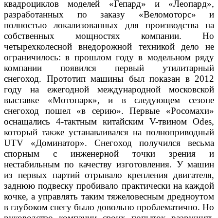
квадроциклов моделей «Гепард» и «Леопард»,
разработанных по заказу «Веломоторс» и
полностью локализованных для производства на
собственных мощностях компании. Но
четырехколесной внедорожной техникой дело не
ограничилось: в прошлом году в модельном ряду
компании появился первый утилитарный
снегоход. Прототип машины был показан в 2012
году на ежегодной международной московской
выставке «Мотопарк», и в следующем сезоне
снегоход пошел «в серию». Первые «Росомахи»
оснащались 4-тактным китайским V-твином Odes,
который также устанавливался на полноприводный
UTV «Доминатор». Снегоход получился весьма
спорным с инженерной точки зрения и
нестабильным по качеству изготовления. У машин
из первых партий отрывало крепления двигателя,
заднюю подвеску пробивало практически на каждой
кочке, а управлять таким тяжеловесным дредноутом
в глубоком снегу было довольно проблематично. Но
руководство компании своих попыток разрушить