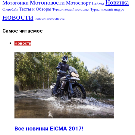
Новинка
Мотоновости
Мотогонки
Мотоспорт
Нейкед
Тесты и Обзоры
Туристический эндуро
Спортбайк
Туристический мотоцикл
новости
новости мотоспорта
Самое читаемое
Новости
Все новинки EICMA 2017!