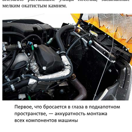
мелким окатистым камнем.