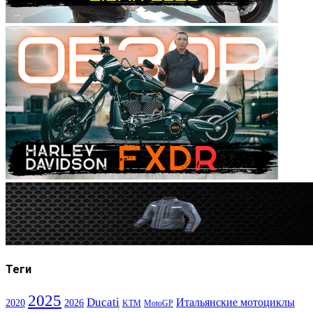
Теги
2025
Ducati
Итальянские мотоциклы
2020
2026
KTM
MotoGP