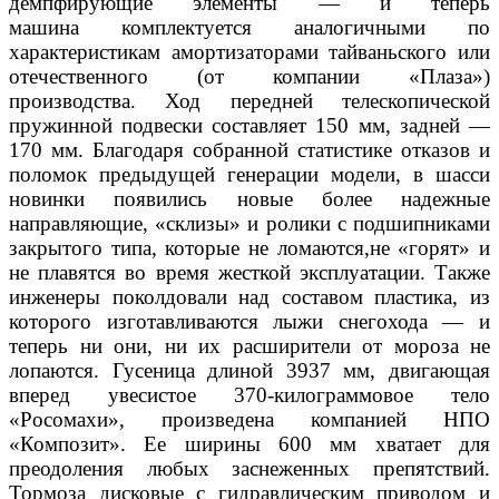
демпфирующие элементы — и теперь
машина комплектуется аналогичными по
характеристикам амортизаторами тайваньского или
отечественного (от компании «Плаза»)
производства. Ход передней телескопической
пружинной подвески составляет 150 мм, задней —
170 мм. Благодаря собранной статистике отказов и
поломок предыдущей генерации модели, в шасси
новинки появились новые более надежные
направляющие, «склизы» и ролики с подшипниками
закрытого типа, которые не ломаются,не «горят» и
не плавятся во время жесткой эксплуатации. Также
инженеры поколдовали над составом пластика, из
которого изготавливаются лыжи снегохода — и
теперь ни они, ни их расширители от мороза не
лопаются. Гусеница длиной 3937 мм, двигающая
вперед увесистое 370-килограммовое тело
«Росомахи», произведена компанией НПО
«Композит». Ее ширины 600 мм хватает для
преодоления любых заснеженных препятствий.
Тормоза дисковые с гидравлическим приводом и