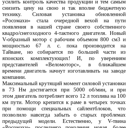
усилить контроль качества продукции и тем самым
снизить цену на свою и так вполне бюджетную
технику. Силовая установка обновленной
«Росомахи» стала очередной вехой на пути
появления в нашей стране своего собственного
квадро/снегоходного 4-тактного двигателя. Новый
V-образный мотор с рабочим объемом 800 см3 и
мощностью 67 л. с. пока производится на
Тайване, но собирается по большей части из
японских комплектующих! И, по уверениям
представителей «Веломоторс», в ближайшем
времени двигатель начнут изготавливать на заводе
компании.
Максимальный крутящий момент силовой установки
в 73 Нм достигается при 5000 об/мин, и при
этом двигатель потребляет всего 12 л топлива на 100
км пути. Мотор крепится к раме в четырех точках
при помощи специальных сайлентблоков, что
позволило навсегда забыть о старых проблемах
предыдущей модели. Естественно, у V-твина
«Росомахи» последнего поколения новая, более