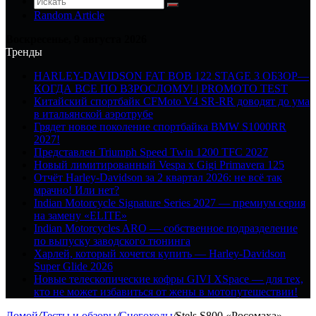
Random Article
Воскресенье, 9 августа 2026
Тренды
HARLEY-DAVIDSON FAT BOB 122 STAGE 3 ОБЗОР—
КОГДА ВСЕ ПО ВЗРОСЛОМУ! | PROMOTO TEST
Китайский спортбайк CFMoto V4 SR-RR доводят до ума
в итальянской аэротрубе
Грядет новое поколение спортбайка BMW S1000RR
2027!
Представлен Triumph Speed Twin 1200 TFC 2027
Новый лимитированный Vespa x Gigi Primavera 125
Отчёт Harley-Davidson за 2 квартал 2026: не всё так
мрачно! Или нет?
Indian Motorcycle Signature Series 2027 — премиум серия
на замену «ELITE»
Indian Motorcycles ARO — собственное подразделение
по выпуску заводского тюнинга
Харлей, который хочется купить — Harley-Davidson
Super Glide 2026
Новые телескопические кофры GIVI XSpace — для тех,
кто не может избавиться от жены в мотопутешествии!
Домой
/
Тесты и обзоры
/
Снегоходы
/
Stels S800 «Росомаха» —