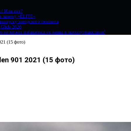
о! Или нет?
на замену «ELITE»
 выпуску заводского тюнинга
 Glide 2026
о не может избавиться от жены в мотопутешествии!
21 (15 фото)
en 901 2021 (15 фото)