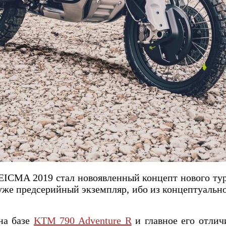
 EICMA 2019 стал новоявленный концепт нового ту
е уже предсерийный экземпляр, ибо из концептуальн
на базе
KTM 790 Adventure R
и главное его отли