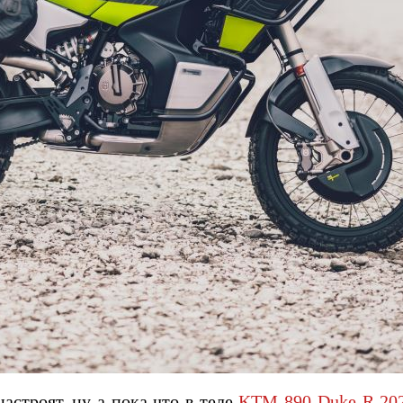
астроят, ну а пока что в теле
KTM 890 Duke R 20