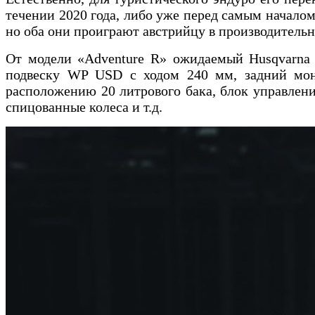
течении 2020 года, либо уже перед самым начало
но оба они проиграют австрийцу в производительн
От модели «Adventure R» ожидаемый Husqvarna
подвеску WP USD с ходом 240 мм, задний моно
расположению 20 литрового бака, блок управлени
спицованные колеса и т.д.