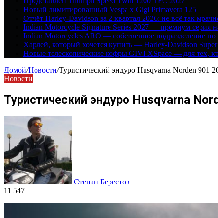
Представлен Triumph Speed Twin 1200 TFC 2027
Новый лимитированный Vespa x Gigi Primavera 125
Отчёт Harley-Davidson за 2 квартал 2026: не всё так мрачн
Indian Motorcycle Signature Series 2027 — премиум серия 
Indian Motorcycles ARO — собственное подразделение по
Харлей, который хочется купить — Harley-Davidson Super
Новые телескопические кофры GIVI XSpace — для тех, кт
Домой
/
Новости
/
Туристический эндуро Husqvarna Norden 901 20
Новости
Туристический эндуро Husqvarna Nord
Степан Берестов
11 547