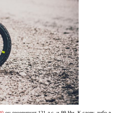
20
он генерирует 121 л.с. и 99 Нм. К слову, либо в