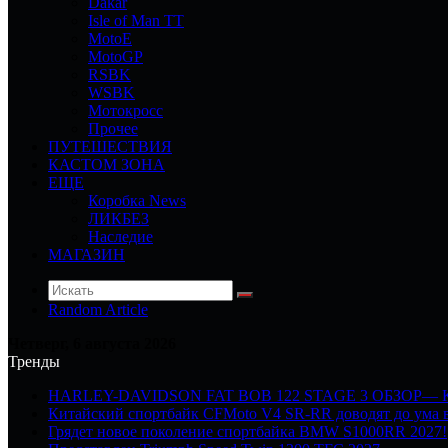
Dakar
Isle of Man TT
MotoE
MotoGP
RSBK
WSBK
Мотокросс
Прочее
ПУТЕШЕСТВИЯ
КАСТОМ ЗОНА
ЕЩЕ
Коробка News
ЛИКБЕЗ
Наследие
МАГАЗИН
Random Article
Четверг, 6 августа 2026
Тренды
HARLEY-DAVIDSON FAT BOB 122 STAGE 3 ОБЗОР—
Китайский спортбайк CFMoto V4 SR-RR доводят до ума в
Грядет новое поколение спортбайка BMW S1000RR 2027!