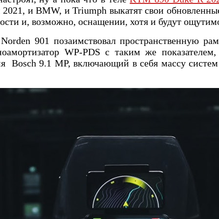
м 2021, и BMW, и Triumph выкатят свои обновленны
ости и, возможно, оснащении, хотя и будут ощутим
 Norden 901 позаимствовал пространственную ра
амортизатор WP-PDS с таким же показателем, 
я Bosch 9.1 MP, включающий в себя массу систем б