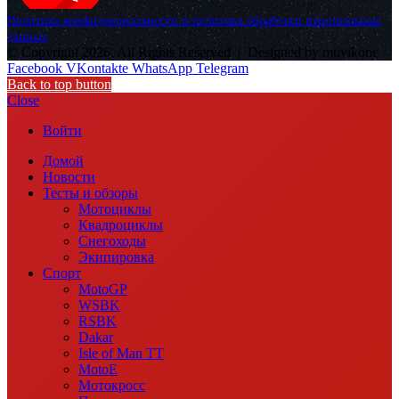
Политика конфиденциальности и политика обработки персональных
данных
© Copyright 2026, All Rights Reserved |
Designed by muvikone
Facebook
VKontakte
WhatsApp
Telegram
Back to top button
Close
Войти
Домой
Новости
Тесты и обзоры
Мотоциклы
Квадроциклы
Снегоходы
Экипировка
Спорт
MotoGP
WSBK
RSBK
Dakar
Isle of Man TT
MotoE
Мотокросс