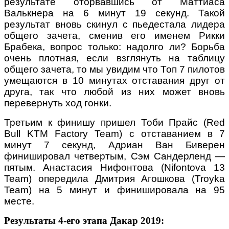
результате оторвавшись от Маттиаса
Валькнера на 6 минут 19 секунд. Такой
результат вновь скинул с пьедестала лидера
общего зачета, сменив его именем Рикки
Брабека, вопрос только: надолго ли? Борьба
очень плотная, если взглянуть на таблицу
общего зачета, то мы увидим что Топ 7 пилотов
умещаются в 10 минутах отставания друг от
друга, так что любой из них может вновь
перевернуть ход гонки.
Третьим к финишу пришел Тоби Прайс (Red
Bull KTM Factory Team) с отставанием в 7
минут 7 секунд, Адриан Ван Биверен
финишировал четвертым, Сэм Сандерленд —
пятым. Анастасия Нифонтова (Nifontova 13
Team) опередила Дмитрия Агошкова (Troyka
Team) на 5 минут и финишировала на 95
месте.
Результаты 4-его этапа Дакар 2019: