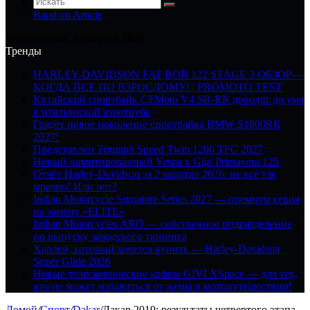
Random Article
Воскресенье, 9 августа 2026
Тренды
HARLEY-DAVIDSON FAT BOB 122 STAGE 3 ОБЗОР—
КОГДА ВСЕ ПО ВЗРОСЛОМУ! | PROMOTO TEST
Китайский спортбайк CFMoto V4 SR-RR доводят до ума
в итальянской аэротрубе
Грядет новое поколение спортбайка BMW S1000RR
2027!
Представлен Triumph Speed Twin 1200 TFC 2027
Новый лимитированный Vespa x Gigi Primavera 125
Отчёт Harley-Davidson за 2 квартал 2026: не всё так
мрачно! Или нет?
Indian Motorcycle Signature Series 2027 — премиум серия
на замену «ELITE»
Indian Motorcycles ARO — собственное подразделение
по выпуску заводского тюнинга
Харлей, который хочется купить — Harley-Davidson
Super Glide 2026
Новые телескопические кофры GIVI XSpace — для тех,
кто не может избавиться от жены в мотопутешествии!
Домой
/
Спорт
/
Dakar
/
Дакар 2019: результаты четвертого этапа