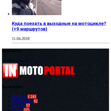
Куда поехать в выходные на мотоцикле?
(+9 маршрутов)
11.04.2018
Контакты
info@in-moto.ru
Категории
Новости
1 241
Кастом зона
62
Youtube
57
Спорт
225