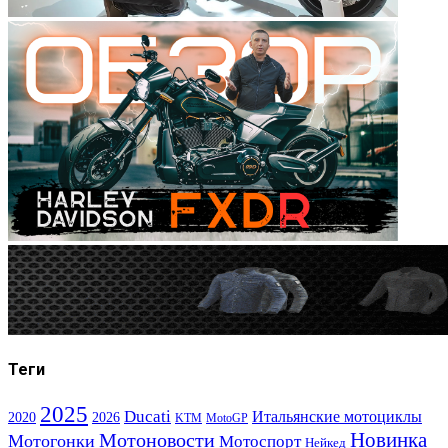
Теги
2025
Ducati
Итальянские мотоциклы
2020
2026
KTM
MotoGP
Новинка
Мотоновости
Мотогонки
Мотоспорт
Нейкед